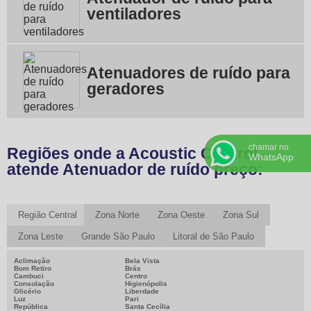
ventiladores
Atenuadores de ruído para
geradores
chamar no
Regiões onde a Acoustic Control
WhatsApp
atende Atenuador de ruído preço:
Região Central
Zona Norte
Zona Oeste
Zona Sul
Zona Leste
Grande São Paulo
Litoral de São Paulo
Aclimação
Bela Vista
Bom Retiro
Brás
Cambuci
Centro
Consolação
Higienópolis
Glicério
Liberdade
Luz
Pari
República
Santa Cecília