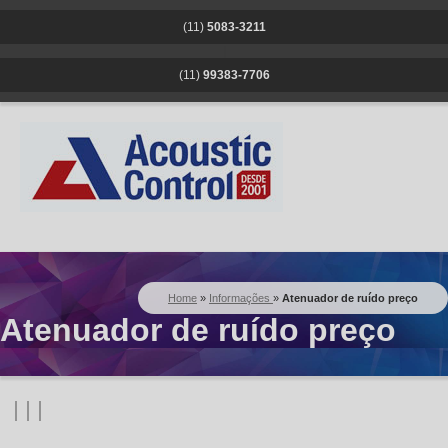
(11)
5083-3211
|
(11)
99383-7706
Home
»
Informações
»
Atenuador de ruído preço
Atenuador de ruído preço