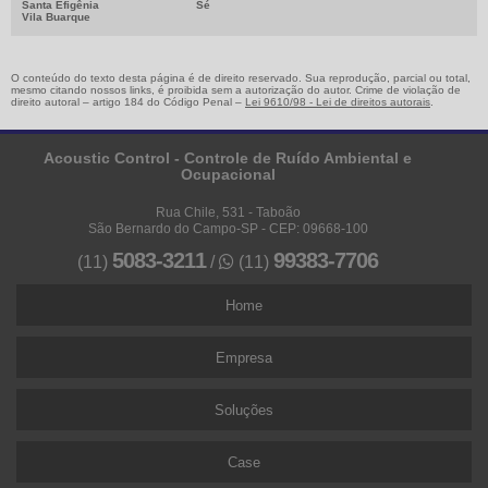
Santa Efigênia
Sé
Vila Buarque
O conteúdo do texto desta página é de direito reservado. Sua reprodução, parcial ou total,
mesmo citando nossos links, é proibida sem a autorização do autor. Crime de violação de
direito autoral – artigo 184 do Código Penal –
Lei 9610/98 - Lei de direitos autorais
.
Acoustic Control - Controle de Ruído Ambiental e
Ocupacional
Rua Chile, 531 - Taboão
São Bernardo do Campo-SP - CEP: 09668-100
5083-3211
99383-7706
(11)
/
(11)
Home
Empresa
Soluções
Case