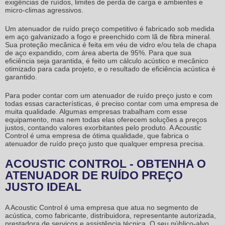
exigências de ruídos, limites de perda de carga e ambientes e
micro-climas agressivos.
Um
atenuador de ruído preço
competitivo é fabricado sob medida
em aço galvanizado a fogo e preenchido com lã de fibra mineral.
Sua proteção mecânica é feita em véu de vidro e/ou tela de chapa
de aço expandido, com área aberta de 95%. Para que sua
eficiência seja garantida, é feito um cálculo acústico e mecânico
otimizado para cada projeto, e o resultado de eficiência acústica é
garantido.
Para poder contar com um
atenuador de ruído preço
justo e com
todas essas características, é preciso contar com uma empresa de
muita qualidade. Algumas empresas trabalham com esse
equipamento, mas nem todas elas oferecem soluções a preços
justos, contando valores exorbitantes pelo produto. A Acoustic
Control é uma empresa de ótima qualidade, que fabrica o
atenuador de ruído preço
justo que qualquer empresa precisa.
ACOUSTIC CONTROL - OBTENHA O
ATENUADOR DE RUÍDO PREÇO
JUSTO IDEAL
A Acoustic Control é uma empresa que atua no segmento de
acústica, como fabricante, distribuidora, representante autorizada,
prestadora de serviços e assistência técnica. O seu público-alvo