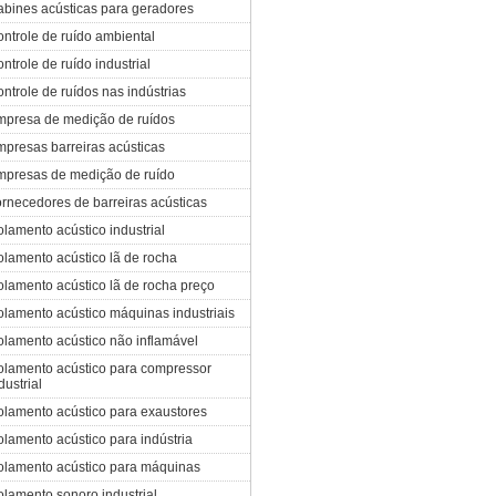
bines acústicas para geradores
ntrole de ruído ambiental
ntrole de ruído industrial
ntrole de ruídos nas indústrias
mpresa de medição de ruídos
presas barreiras acústicas
mpresas de medição de ruído
rnecedores de barreiras acústicas
olamento acústico industrial
olamento acústico lã de rocha
olamento acústico lã de rocha preço
olamento acústico máquinas industriais
olamento acústico não inflamável
olamento acústico para compressor
dustrial
olamento acústico para exaustores
olamento acústico para indústria
olamento acústico para máquinas
olamento sonoro industrial