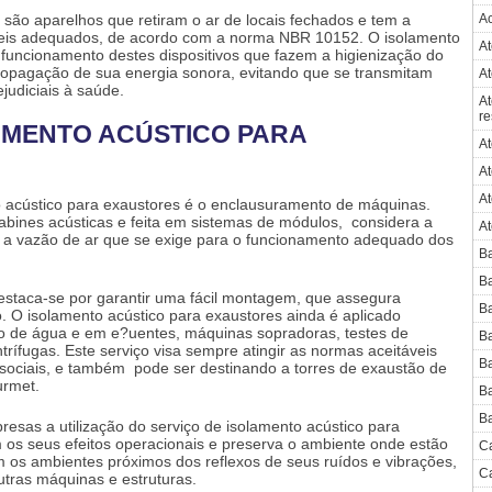
 são aparelhos que retiram o ar de locais fechados e tem a
Ac
íveis adequados, de acordo com a norma NBR 10152. O
isolamento
At
uncionamento destes dispositivos que fazem a higienização do
propagação de sua energia sonora, evitando que se transmitam
At
ejudiciais à saúde.
At
re
AMENTO ACÚSTICO PARA
At
At
At
 acústico para exaustores
é o enclausuramento de máquinas.
cabines acústicas e feita em sistemas de módulos, considera a
At
 a vazão de ar que se exige para o funcionamento adequado dos
Ba
Ba
staca-se por garantir uma fácil montagem, que assegura
Ba
o. O
isolamento acústico para exaustores
ainda é aplicado
o de água e em e?uentes, máquinas sopradoras, testes de
Ba
rífugas. Este serviço visa sempre atingir as normas aceitáveis
Ba
 sociais, e também pode ser destinando a torres de exaustão de
urmet.
Ba
Ba
esas a utilização do serviço de
isolamento acústico para
s seus efeitos operacionais e preserva o ambiente onde estão
Ca
m os ambientes próximos dos reflexos de seus ruídos e vibrações,
Ca
tras máquinas e estruturas.