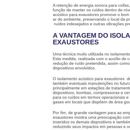
A retenção de energia sonora para coifas,
função de manter os ruídos dentro de n
acústico para exaustores
promove o bom f
ar do ambiente, preservando o local da 
ruídos indesejados e outras vibrações pr
A VANTAGEM DO ISOL
EXAUSTORES
Uma técnica muito utilizada no
isolamento
Esta medida, realizada com o auxílio de 
redução de ruído pretendida, assim como
dispositivos envolvidos.
O
isolamento acústico para exaustores
de
também eventuais manutenções no futur
principalmente em estações de tratament
dispositivos, bombas, compressoras e cent
para os ruídos em termos operacionais e
gases em locais que dispõem de área go
Por fim, de grande vantagem para as empr
exaustores
mostra uma preocupação com o
inseridos os demais dispositivos e també
reduzindo seus impactos em pessoas e ou