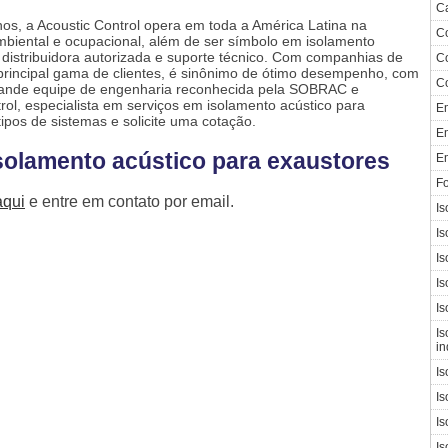
Ca
nos, a Acoustic Control opera em toda a América Latina na
Co
biental e ocupacional, além de ser símbolo em
isolamento
, distribuidora autorizada e suporte técnico. Com companhias de
Co
principal gama de clientes, é sinônimo de ótimo desempenho, com
Co
ande equipe de engenharia reconhecida pela SOBRAC e
l, especialista em serviços em
isolamento acústico para
E
tipos de sistemas e solicite uma cotação.
Em
solamento acústico para exaustores
E
Fo
aqui
e entre em contato por email.
Is
Is
Is
Is
Is
Is
in
Is
Is
Is
Is