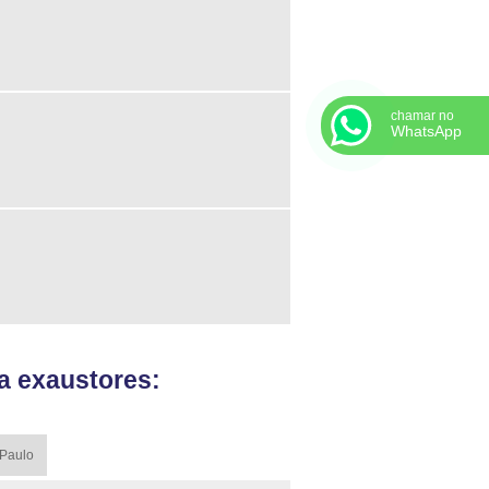
chamar no
WhatsApp
a exaustores:
 Paulo