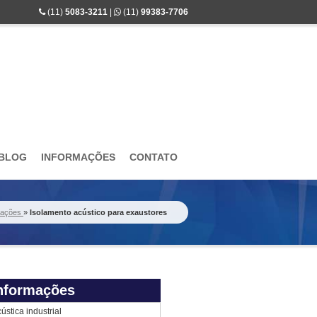
(11)
5083-3211
|
(11)
99383-7706
BLOG
INFORMAÇÕES
CONTATO
mações
»
Isolamento acústico para exaustores
nformações
ústica industrial