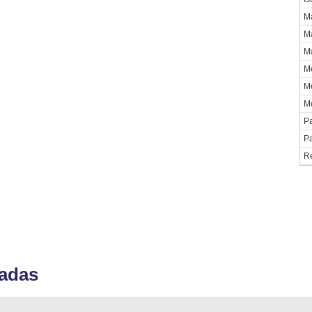
M
M
Ma
Me
Me
Mo
Pa
Pa
Re
nadas