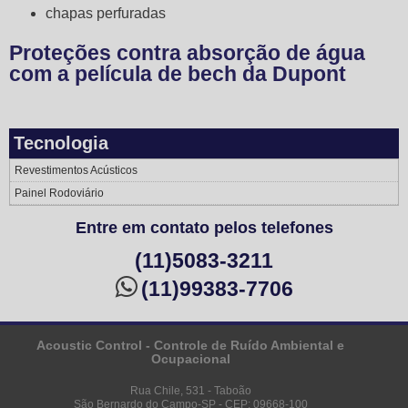
chapas perfuradas
Proteções contra absorção de água
com a película de bech da Dupont
Tecnologia
Revestimentos Acústicos
Painel Rodoviário
Entre em contato pelos telefones
(11)5083-3211
(11)99383-7706
Acoustic Control - Controle de Ruído Ambiental e
Ocupacional
Rua Chile, 531 - Taboão
São Bernardo do Campo-SP - CEP: 09668-100