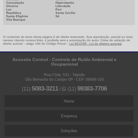
Consolação
Higienópolis
Glicério
Liberdade
Luz
Pari
República
Santa Cecília
Santa Efigênia
Sé
Vila Buarque
O conteúdo do texto desta página é de direito reservado. Sua reprodução, parcial ou total,
mesmo citando nossos links, é proibida sem a autorização do autor. Crime de violação de
direito autoral – artigo 184 do Código Penal –
Lei 9610/98 - Lei de direitos autorais
.
Acoustic Control - Controle de Ruído Ambiental e
Ocupacional
Rua Chile, 531 - Taboão
São Bernardo do Campo-SP - CEP: 09668-100
5083-3211
99383-7706
(11)
/
(11)
Home
Empresa
Soluções