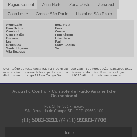
Região Central
Zona Norte
Zona Oeste
Zona Sul
Zona Leste
Grande São Paulo
Litoral de São Paulo
Aclimação
Bela Vista
Bom Retiro
Brás
Cambuci
Centro
Consolação
Higienópolis
Glicério
Liberdade
Luz
Pari
República
Santa Cecília
Santa Efigênia
Sé
Vila Buarque
O conteúdo do texto desta página é de direito reservado. Sua reprodução, parcial ou total,
mesmo citando nossos links, é proibida sem a autorização do autor. Crime de violação de
direito autoral – artigo 184 do Código Penal –
Lei 9610/98 - Lei de direitos autorais
.
Acoustic Control - Controle de Ruído Ambiental e
Ocupacional
Rua Chile, 531 - Taboão
São Bernardo do Campo-SP - CEP: 09668-100
5083-3211
99383-7706
(11)
/
(11)
Home