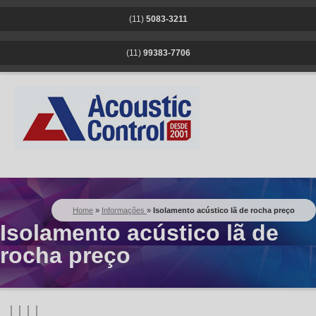
(11)
5083-3211
|
(11)
99383-7706
Home
»
Informações
»
Isolamento acústico lã de rocha preço
Isolamento acústico lã de
rocha preço