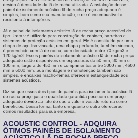
devido à densidade da lã de rocha utilizada. A instalação desse
painel de
isolamento acústico lã de rocha preço
adequado é
simples, bem como sua manutenção, e ele é incombustível e
resistente à intempéries.
Já o painel de
isolamento acústico lã de rocha preço
acessível do
tipo Uram v é utilizado para construção de cabines, barreiras e
sistemas de proteção acústica em geral. Ele é constituído por uma
chapa de aço lisa vincada, uma chapa perfurada, também vincada,
é preenchido com lã de rocha, com densidade entre 70 kg/m3 e
120 kg/m3. Esses painéis de
isolamento acústico lã de rocha preço
adequado estão disponíveis em espessuras de 50 mm, 80 mm e
100 mm, largura de 450 mm e comprimentos entre 3000 mm, 4600
mm e 6000 mm. Sua montagem e manutenção também são
simples, e encaixes macho-fêmea oferecem estanqueidade aos
sistemas acústicos.
Diz-se que esses dois tipos de painéis para
isolamento acústico lã
de rocha preço
justo e qualidade garantida possuem um preço
adequado devido ao fato de que o valor investido retorna como
benefícios. Dessa forma, tanto um quanto o outro oferecerão
ótimos resultados para sua empresa.
ACOUSTIC CONTROL - ADQUIRA
ÓTIMOS PAINÉIS DE ISOLAMENTO
ACÚSTICO LÃ DE ROCHA PREÇO