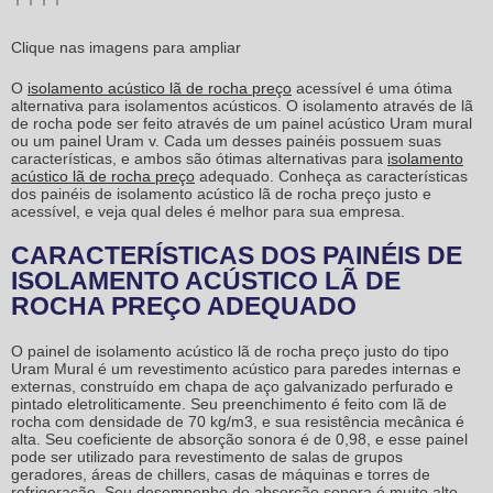
Clique nas imagens para ampliar
O
isolamento acústico lã de rocha preço
acessível é uma ótima
alternativa para isolamentos acústicos. O isolamento através de lã
de rocha pode ser feito através de um painel acústico Uram mural
ou um painel Uram v. Cada um desses painéis possuem suas
características, e ambos são ótimas alternativas para
isolamento
acústico lã de rocha preço
adequado. Conheça as características
dos painéis de
isolamento acústico lã de rocha preço
justo e
acessível, e veja qual deles é melhor para sua empresa.
CARACTERÍSTICAS DOS PAINÉIS DE
ISOLAMENTO ACÚSTICO LÃ DE
ROCHA PREÇO ADEQUADO
O painel de
isolamento acústico lã de rocha preço
justo do tipo
Uram Mural é um revestimento acústico para paredes internas e
externas, construído em chapa de aço galvanizado perfurado e
pintado eletroliticamente. Seu preenchimento é feito com lã de
rocha com densidade de 70 kg/m3, e sua resistência mecânica é
alta. Seu coeficiente de absorção sonora é de 0,98, e esse painel
pode ser utilizado para revestimento de salas de grupos
geradores, áreas de chillers, casas de máquinas e torres de
refrigeração. Seu desempenho de absorção sonora é muito alto,