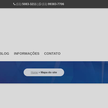
(11)
5083-3211
|
(11)
99383-7706
BLOG
INFORMAÇÕES
CONTATO
Home
»
Mapa do site