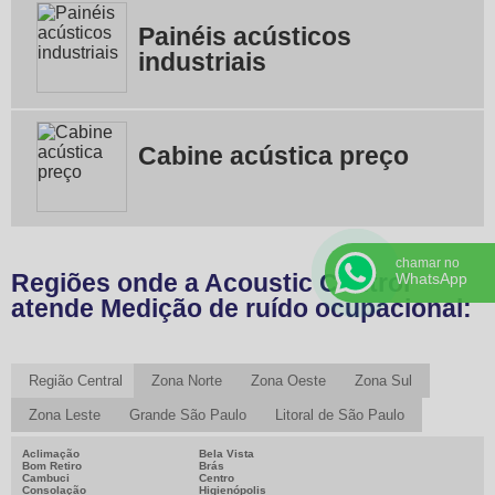
Painéis acústicos
industriais
Cabine acústica preço
chamar no
Regiões onde a Acoustic Control
WhatsApp
atende Medição de ruído ocupacional:
Região Central
Zona Norte
Zona Oeste
Zona Sul
Zona Leste
Grande São Paulo
Litoral de São Paulo
Aclimação
Bela Vista
Bom Retiro
Brás
Cambuci
Centro
Consolação
Higienópolis