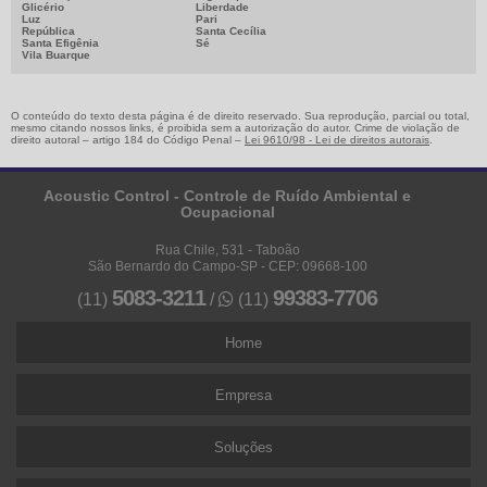
Glicério
Liberdade
Luz
Pari
República
Santa Cecília
Santa Efigênia
Sé
Vila Buarque
O conteúdo do texto desta página é de direito reservado. Sua reprodução, parcial ou total,
mesmo citando nossos links, é proibida sem a autorização do autor. Crime de violação de
direito autoral – artigo 184 do Código Penal –
Lei 9610/98 - Lei de direitos autorais
.
Acoustic Control - Controle de Ruído Ambiental e
Ocupacional
Rua Chile, 531 - Taboão
São Bernardo do Campo-SP - CEP: 09668-100
5083-3211
99383-7706
(11)
/
(11)
Home
Empresa
Soluções