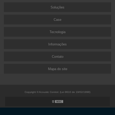
Soluções
Case
Tecnologia
Informações
Contato
Mapa do site
Copyright © Acoustic Control. (Lei 9610 de 19/02/1998)
W3C
W3C