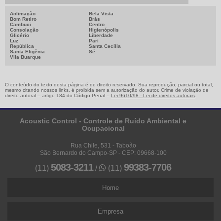
Aclimação
Bela Vista
Bom Retiro
Brás
Cambuci
Centro
Consolação
Higienópolis
Glicério
Liberdade
Luz
Pari
República
Santa Cecília
Santa Efigênia
Sé
Vila Buarque
O conteúdo do texto desta página é de direito reservado. Sua reprodução, parcial ou total,
mesmo citando nossos links, é proibida sem a autorização do autor. Crime de violação de
direito autoral – artigo 184 do Código Penal –
Lei 9610/98 - Lei de direitos autorais
.
Acoustic Control - Controle de Ruído Ambiental e
Ocupacional
Rua Chile, 531 - Taboão
São Bernardo do Campo-SP - CEP: 09668-100
5083-3211
99383-7706
(11)
/
(11)
Home
Empresa