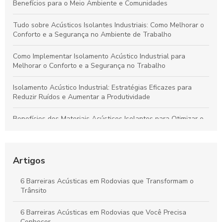
Benefícios para o Meio Ambiente e Comunidades
Tudo sobre Acústicos Isolantes Industriais: Como Melhorar o
Conforto e a Segurança no Ambiente de Trabalho
Como Implementar Isolamento Acústico Industrial para
Melhorar o Conforto e a Segurança no Trabalho
Isolamento Acústico Industrial: Estratégias Eficazes para
Reduzir Ruídos e Aumentar a Produtividade
Benefícios dos Materiais Acústicos Isolantes para Otimizar o
Ambiente Industrial e Aumentar a Produtividade
Isolamento Acústico Industrial: Guia Essencial e Principais
Benefícios
Artigos
Vantagens das Barreiras Acústicas em Rodovias para a
6 Barreiras Acústicas em Rodovias que Transformam o
Qualidade de Vida Urbana
Trânsito
Isolamento Acústico Industrial: Soluções para Transformar
6 Barreiras Acústicas em Rodovias que Você Precisa
Ambientes e Garantir Conforto Sonoro
Conhecer