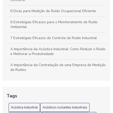
6 Dicas para Medição de Ruído Ocupacional Eficiente
6 Estratégias Eficazes para o Monitoramento de Ruído
Ambiental
7 Estratégias Eficazes de Controle de Ruído Industrial
A Importância da Acústica Industrial: Como Reduzir o Ruído
e Melhorar a Produtividade
A Importância da Contratação de uma Empresa de Medição
de Ruídos
A Importância do Isolamento Acústico em Máquinas
Industriais: Benefícios e Soluções
Tags
Acústica industrial e suas soluções para ambientes de
trabalho mais silenciosos
Acústica industrial
Acústicos isolantes industriais
Acústica Industrial: 7 Dicas para Reduzir Ruídos