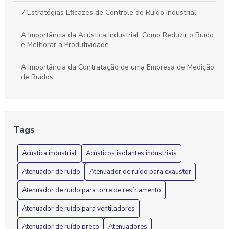
7 Estratégias Eficazes de Controle de Ruído Industrial
A Importância da Acústica Industrial: Como Reduzir o Ruído
e Melhorar a Produtividade
A Importância da Contratação de uma Empresa de Medição
de Ruídos
A Importância do Isolamento Acústico em Máquinas
Industriais: Benefícios e Soluções
Tags
Acústica industrial e suas soluções para ambientes de
trabalho mais silenciosos
Acústica industrial
Acústicos isolantes industriais
Acústica Industrial: 7 Dicas para Reduzir Ruídos
Atenuador de ruído
Atenuador de ruído para exaustor
Eficazmente
Atenuador de ruído para torre de resfriamento
Acústica Industrial: Como garantir um ambiente de trabalho
mais silencioso e produtivo
Atenuador de ruído para ventiladores
Atenuador de ruído preço
Atenuadores
Acústica industrial: como otimizar o ambiente de trabalho e