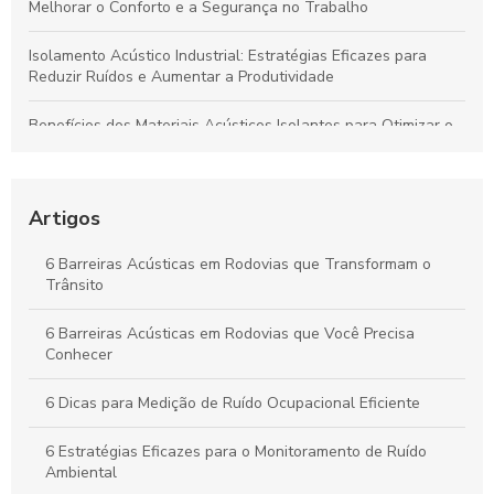
Melhorar o Conforto e a Segurança no Trabalho
Isolamento Acústico Industrial: Estratégias Eficazes para
Reduzir Ruídos e Aumentar a Produtividade
Benefícios dos Materiais Acústicos Isolantes para Otimizar o
Ambiente Industrial e Aumentar a Produtividade
Isolamento Acústico Industrial: Guia Essencial e Principais
Benefícios
Artigos
Vantagens das Barreiras Acústicas em Rodovias para a
6 Barreiras Acústicas em Rodovias que Transformam o
Qualidade de Vida Urbana
Trânsito
Isolamento Acústico Industrial: Soluções para Transformar
6 Barreiras Acústicas em Rodovias que Você Precisa
Ambientes e Garantir Conforto Sonoro
Conhecer
6 Dicas para Medição de Ruído Ocupacional Eficiente
6 Estratégias Eficazes para o Monitoramento de Ruído
Ambiental