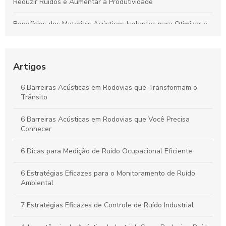
Reduzir Ruídos e Aumentar a Produtividade
Benefícios dos Materiais Acústicos Isolantes para Otimizar o
Ambiente Industrial e Aumentar a Produtividade
Isolamento Acústico Industrial: Guia Essencial e Principais
Benefícios
Artigos
Vantagens das Barreiras Acústicas em Rodovias para a
6 Barreiras Acústicas em Rodovias que Transformam o
Qualidade de Vida Urbana
Trânsito
Isolamento Acústico Industrial: Soluções para Transformar
6 Barreiras Acústicas em Rodovias que Você Precisa
Ambientes e Garantir Conforto Sonoro
Conhecer
6 Dicas para Medição de Ruído Ocupacional Eficiente
6 Estratégias Eficazes para o Monitoramento de Ruído
Ambiental
7 Estratégias Eficazes de Controle de Ruído Industrial