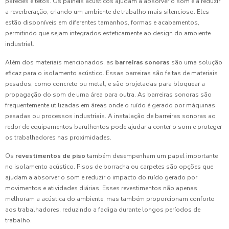
paredes e tetos. Os painéis acústicos ajudam a absorver o som e a reduzir
a reverberação, criando um ambiente de trabalho mais silencioso. Eles
estão disponíveis em diferentes tamanhos, formas e acabamentos,
permitindo que sejam integrados esteticamente ao design do ambiente
industrial.
Além dos materiais mencionados, as
barreiras sonoras
são uma solução
eficaz para o isolamento acústico. Essas barreiras são feitas de materiais
pesados, como concreto ou metal, e são projetadas para bloquear a
propagação do som de uma área para outra. As barreiras sonoras são
frequentemente utilizadas em áreas onde o ruído é gerado por máquinas
pesadas ou processos industriais. A instalação de barreiras sonoras ao
redor de equipamentos barulhentos pode ajudar a conter o som e proteger
os trabalhadores nas proximidades.
Os
revestimentos de piso
também desempenham um papel importante
no isolamento acústico. Pisos de borracha ou carpetes são opções que
ajudam a absorver o som e reduzir o impacto do ruído gerado por
movimentos e atividades diárias. Esses revestimentos não apenas
melhoram a acústica do ambiente, mas também proporcionam conforto
aos trabalhadores, reduzindo a fadiga durante longos períodos de
trabalho.