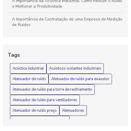
A Importância da Acústica Industrial: Como Reduzir o Ruído
e Melhorar a Produtividade
A Importância da Contratação de uma Empresa de Medição
de Ruídos
A Importância do Isolamento Acústico em Máquinas
Industriais: Benefícios e Soluções
Tags
Acústica industrial e suas soluções para ambientes de
trabalho mais silenciosos
Acústica industrial
Acústicos isolantes industriais
Acústica Industrial: 7 Dicas para Reduzir Ruídos
Atenuador de ruído
Atenuador de ruído para exaustor
Eficazmente
Atenuador de ruído para torre de resfriamento
Acústica Industrial: Como garantir um ambiente de trabalho
mais silencioso e produtivo
Atenuador de ruído para ventiladores
Atenuador de ruído preço
Atenuadores
Acústica industrial: como otimizar o ambiente de trabalho e
reduzir ruídos
Atenuadores de ruído industrial
Acústica Industrial: Melhore o Ambiente de Trabalho e