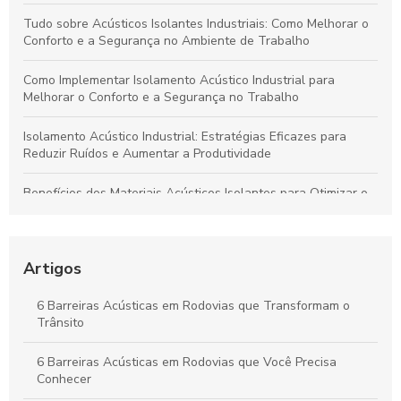
Tudo sobre Acústicos Isolantes Industriais: Como Melhorar o
Conforto e a Segurança no Ambiente de Trabalho
Como Implementar Isolamento Acústico Industrial para
Melhorar o Conforto e a Segurança no Trabalho
Isolamento Acústico Industrial: Estratégias Eficazes para
Reduzir Ruídos e Aumentar a Produtividade
Benefícios dos Materiais Acústicos Isolantes para Otimizar o
Ambiente Industrial e Aumentar a Produtividade
Isolamento Acústico Industrial: Guia Essencial e Principais
Benefícios
Artigos
Vantagens das Barreiras Acústicas em Rodovias para a
6 Barreiras Acústicas em Rodovias que Transformam o
Qualidade de Vida Urbana
Trânsito
Isolamento Acústico Industrial: Soluções para Transformar
6 Barreiras Acústicas em Rodovias que Você Precisa
Ambientes e Garantir Conforto Sonoro
Conhecer