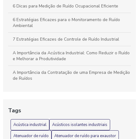
6 Dicas para Medição de Ruído Ocupacional Eficiente
6 Estratégias Eficazes para o Monitoramento de Ruído
Ambiental
7 Estratégias Eficazes de Controle de Ruído Industrial
A Importância da Acústica Industrial: Como Reduzir o Ruído
e Melhorar a Produtividade
A Importância da Contratação de uma Empresa de Medição
de Ruídos
A Importância do Isolamento Acústico em Máquinas
Industriais: Benefícios e Soluções
Tags
Acústica industrial e suas soluções para ambientes de
trabalho mais silenciosos
Acústica industrial
Acústicos isolantes industriais
Acústica Industrial: 7 Dicas para Reduzir Ruídos
Atenuador de ruído
Atenuador de ruído para exaustor
Eficazmente