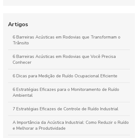
Ambiente Industrial e Aumentar a Produtividade
Isolamento Acústico Industrial: Guia Essencial e Principais
Benefícios
Artigos
Vantagens das Barreiras Acústicas em Rodovias para a
6 Barreiras Acústicas em Rodovias que Transformam o
Qualidade de Vida Urbana
Trânsito
Isolamento Acústico Industrial: Soluções para Transformar
6 Barreiras Acústicas em Rodovias que Você Precisa
Ambientes e Garantir Conforto Sonoro
Conhecer
6 Dicas para Medição de Ruído Ocupacional Eficiente
6 Estratégias Eficazes para o Monitoramento de Ruído
Ambiental
7 Estratégias Eficazes de Controle de Ruído Industrial
A Importância da Acústica Industrial: Como Reduzir o Ruído
e Melhorar a Produtividade