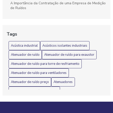
A Importância da Contratação de uma Empresa de Medição
de Ruídos
A Importância do Isolamento Acústico em Máquinas
Industriais: Benefícios e Soluções
Tags
Acústica industrial e suas soluções para ambientes de
trabalho mais silenciosos
Acústica industrial
Acústicos isolantes industriais
Acústica Industrial: 7 Dicas para Reduzir Ruídos
Atenuador de ruído
Atenuador de ruído para exaustor
Eficazmente
Atenuador de ruído para torre de resfriamento
Acústica Industrial: Como garantir um ambiente de trabalho
mais silencioso e produtivo
Atenuador de ruído para ventiladores
Atenuador de ruído preço
Atenuadores
Acústica industrial: como otimizar o ambiente de trabalho e
reduzir ruídos
Atenuadores de ruído industrial
Acústica Industrial: Melhore o Ambiente de Trabalho e
Atenuadores de ruído para geradores
Barreira acústica
Preserve a Saúde dos Funcionários
Barreira acústica em rodovias
Barreira acústica urbana